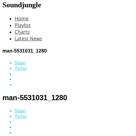
Soundjungle
Home
Playlist
Charts
Latest News
man-5531031_1280
Share
Tweet
man-5531031_1280
Share
Tweet