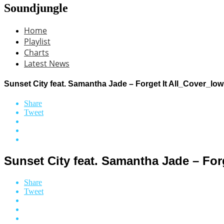
Soundjungle
Home
Playlist
Charts
Latest News
Sunset City feat. Samantha Jade – Forget It All_Cover_low
Share
Tweet
Sunset City feat. Samantha Jade – Forg
Share
Tweet