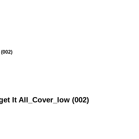
 (002)
et It All_Cover_low (002)