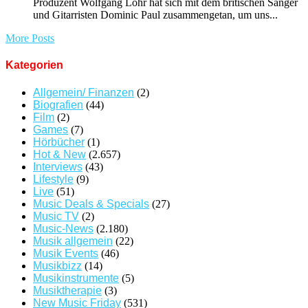
Produzent Wolfgang Lohr hat sich mit dem britischen Sänger
und Gitarristen Dominic Paul zusammengetan, um uns...
More Posts
Kategorien
Allgemein/ Finanzen
(2)
Biografien
(44)
Film
(2)
Games
(7)
Hörbücher
(1)
Hot & New
(2.657)
Interviews
(43)
Lifestyle
(9)
Live
(51)
Music Deals & Specials
(27)
Music TV
(2)
Music-News
(2.180)
Musik allgemein
(22)
Musik Events
(46)
Musikbizz
(14)
Musikinstrumente
(5)
Musiktherapie
(3)
New Music Friday
(531)