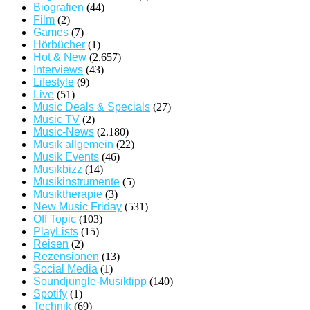
Biografien
(44)
Film
(2)
Games
(7)
Hörbücher
(1)
Hot & New
(2.657)
Interviews
(43)
Lifestyle
(9)
Live
(51)
Music Deals & Specials
(27)
Music TV
(2)
Music-News
(2.180)
Musik allgemein
(22)
Musik Events
(46)
Musikbizz
(14)
Musikinstrumente
(5)
Musiktherapie
(3)
New Music Friday
(531)
Off Topic
(103)
PlayLists
(15)
Reisen
(2)
Rezensionen
(13)
Social Media
(1)
Soundjungle-Musiktipp
(140)
Spotify
(1)
Technik
(69)