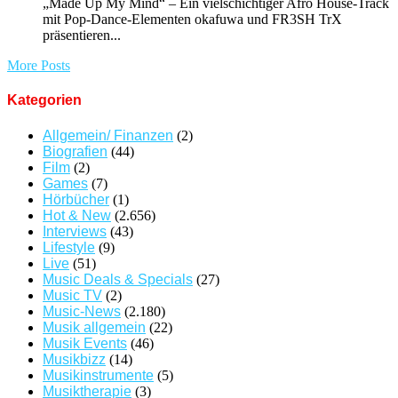
„Made Up My Mind“ – Ein vielschichtiger Afro House-Track
mit Pop-Dance-Elementen okafuwa und FR3SH TrX
präsentieren...
More Posts
Kategorien
Allgemein/ Finanzen
(2)
Biografien
(44)
Film
(2)
Games
(7)
Hörbücher
(1)
Hot & New
(2.656)
Interviews
(43)
Lifestyle
(9)
Live
(51)
Music Deals & Specials
(27)
Music TV
(2)
Music-News
(2.180)
Musik allgemein
(22)
Musik Events
(46)
Musikbizz
(14)
Musikinstrumente
(5)
Musiktherapie
(3)