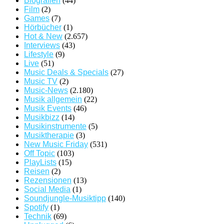
Biografien
(44)
Film
(2)
Games
(7)
Hörbücher
(1)
Hot & New
(2.657)
Interviews
(43)
Lifestyle
(9)
Live
(51)
Music Deals & Specials
(27)
Music TV
(2)
Music-News
(2.180)
Musik allgemein
(22)
Musik Events
(46)
Musikbizz
(14)
Musikinstrumente
(5)
Musiktherapie
(3)
New Music Friday
(531)
Off Topic
(103)
PlayLists
(15)
Reisen
(2)
Rezensionen
(13)
Social Media
(1)
Soundjungle-Musiktipp
(140)
Spotify
(1)
Technik
(69)