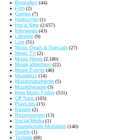
Biografien
(44)
Film
(2)
Games
(7)
Hörbücher
(1)
Hot & New
(2.657)
Interviews
(43)
Lifestyle
(9)
Live
(51)
Music Deals & Specials
(27)
Music TV
(2)
Music-News
(2.180)
Musik allgemein
(22)
Musik Events
(46)
Musikbizz
(14)
Musikinstrumente
(5)
Musiktherapie
(3)
New Music Friday
(531)
Off Topic
(103)
PlayLists
(15)
Reisen
(2)
Rezensionen
(13)
Social Media
(1)
Soundjungle-Musiktipp
(140)
Spotify
(1)
Technik
(69)