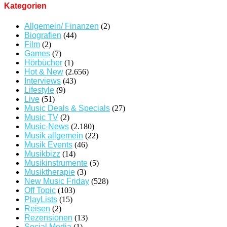
Kategorien
Allgemein/ Finanzen
(2)
Biografien
(44)
Film
(2)
Games
(7)
Hörbücher
(1)
Hot & New
(2.656)
Interviews
(43)
Lifestyle
(9)
Live
(51)
Music Deals & Specials
(27)
Music TV
(2)
Music-News
(2.180)
Musik allgemein
(22)
Musik Events
(46)
Musikbizz
(14)
Musikinstrumente
(5)
Musiktherapie
(3)
New Music Friday
(528)
Off Topic
(103)
PlayLists
(15)
Reisen
(2)
Rezensionen
(13)
Social Media
(1)