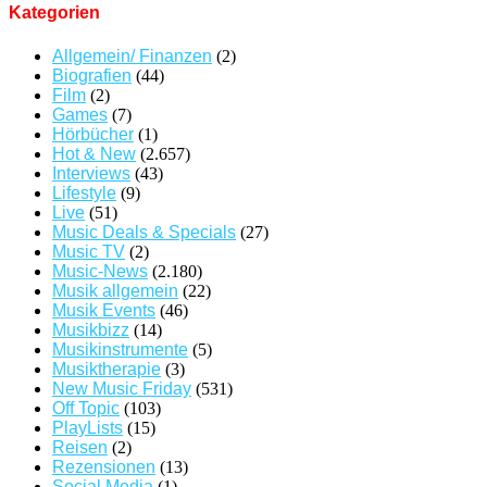
Kategorien
Allgemein/ Finanzen
(2)
Biografien
(44)
Film
(2)
Games
(7)
Hörbücher
(1)
Hot & New
(2.657)
Interviews
(43)
Lifestyle
(9)
Live
(51)
Music Deals & Specials
(27)
Music TV
(2)
Music-News
(2.180)
Musik allgemein
(22)
Musik Events
(46)
Musikbizz
(14)
Musikinstrumente
(5)
Musiktherapie
(3)
New Music Friday
(531)
Off Topic
(103)
PlayLists
(15)
Reisen
(2)
Rezensionen
(13)
Social Media
(1)