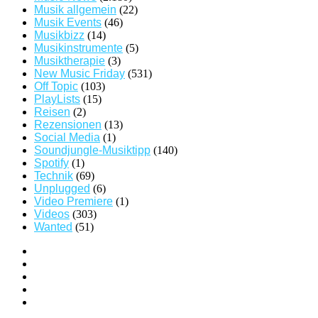
Musik allgemein
(22)
Musik Events
(46)
Musikbizz
(14)
Musikinstrumente
(5)
Musiktherapie
(3)
New Music Friday
(531)
Off Topic
(103)
PlayLists
(15)
Reisen
(2)
Rezensionen
(13)
Social Media
(1)
Soundjungle-Musiktipp
(140)
Spotify
(1)
Technik
(69)
Unplugged
(6)
Video Premiere
(1)
Videos
(303)
Wanted
(51)