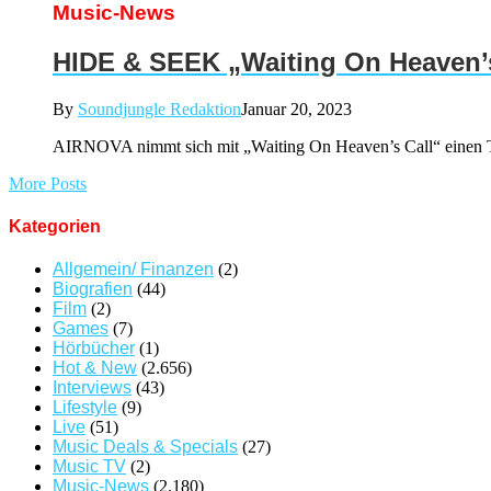
Music-News
HIDE & SEEK „Waiting On Heaven’s
By
Soundjungle Redaktion
Januar 20, 2023
AIRNOVA nimmt sich mit „Waiting On Heaven’s Call“ einen Tr
More Posts
Kategorien
Allgemein/ Finanzen
(2)
Biografien
(44)
Film
(2)
Games
(7)
Hörbücher
(1)
Hot & New
(2.656)
Interviews
(43)
Lifestyle
(9)
Live
(51)
Music Deals & Specials
(27)
Music TV
(2)
Music-News
(2.180)