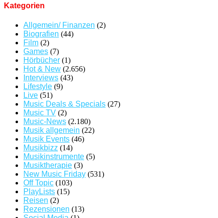
Kategorien
Allgemein/ Finanzen
(2)
Biografien
(44)
Film
(2)
Games
(7)
Hörbücher
(1)
Hot & New
(2.656)
Interviews
(43)
Lifestyle
(9)
Live
(51)
Music Deals & Specials
(27)
Music TV
(2)
Music-News
(2.180)
Musik allgemein
(22)
Musik Events
(46)
Musikbizz
(14)
Musikinstrumente
(5)
Musiktherapie
(3)
New Music Friday
(531)
Off Topic
(103)
PlayLists
(15)
Reisen
(2)
Rezensionen
(13)
Social Media
(1)