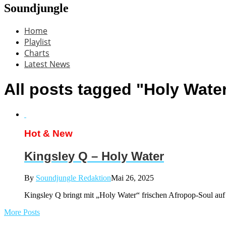
Soundjungle
Home
Playlist
Charts
Latest News
All posts tagged "Holy Wate
Hot & New
Kingsley Q – Holy Water
By
Soundjungle Redaktion
Mai 26, 2025
Kingsley Q bringt mit „Holy Water“ frischen Afropop-Soul auf d
More Posts