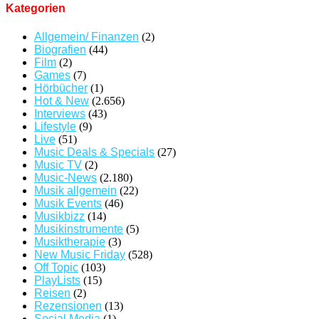
Kategorien
Allgemein/ Finanzen
(2)
Biografien
(44)
Film
(2)
Games
(7)
Hörbücher
(1)
Hot & New
(2.656)
Interviews
(43)
Lifestyle
(9)
Live
(51)
Music Deals & Specials
(27)
Music TV
(2)
Music-News
(2.180)
Musik allgemein
(22)
Musik Events
(46)
Musikbizz
(14)
Musikinstrumente
(5)
Musiktherapie
(3)
New Music Friday
(528)
Off Topic
(103)
PlayLists
(15)
Reisen
(2)
Rezensionen
(13)
Social Media
(1)