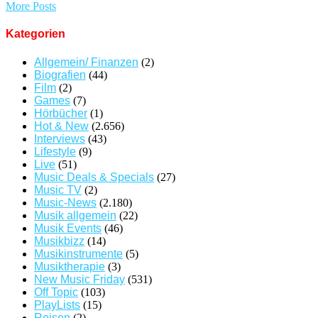
More Posts
Kategorien
Allgemein/ Finanzen
(2)
Biografien
(44)
Film
(2)
Games
(7)
Hörbücher
(1)
Hot & New
(2.656)
Interviews
(43)
Lifestyle
(9)
Live
(51)
Music Deals & Specials
(27)
Music TV
(2)
Music-News
(2.180)
Musik allgemein
(22)
Musik Events
(46)
Musikbizz
(14)
Musikinstrumente
(5)
Musiktherapie
(3)
New Music Friday
(531)
Off Topic
(103)
PlayLists
(15)
Reisen
(2)