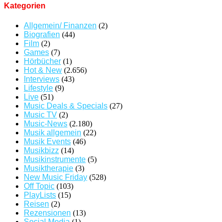
Kategorien
Allgemein/ Finanzen
(2)
Biografien
(44)
Film
(2)
Games
(7)
Hörbücher
(1)
Hot & New
(2.656)
Interviews
(43)
Lifestyle
(9)
Live
(51)
Music Deals & Specials
(27)
Music TV
(2)
Music-News
(2.180)
Musik allgemein
(22)
Musik Events
(46)
Musikbizz
(14)
Musikinstrumente
(5)
Musiktherapie
(3)
New Music Friday
(528)
Off Topic
(103)
PlayLists
(15)
Reisen
(2)
Rezensionen
(13)
Social Media
(1)