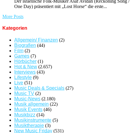
Der israelische Folk-Musiker Asaf Avidan (Reckoning Song /
One Day) präsentiert mit „Lost Horse“ die erste...
More Posts
Kategorien
Allgemein/ Finanzen
(2)
Biografien
(44)
Film
(2)
Games
(7)
Hörbücher
(1)
Hot & New
(2.657)
Interviews
(43)
Lifestyle
(9)
Live
(51)
Music Deals & Specials
(27)
Music TV
(2)
Music-News
(2.180)
Musik allgemein
(22)
Musik Events
(46)
Musikbizz
(14)
Musikinstrumente
(5)
Musiktherapie
(3)
New Music Friday
(531)