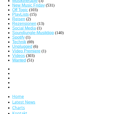
Musiktherapie
(3)
New Music Friday
(531)
Off Topic
(103)
PlayLists
(15)
Reisen
(2)
Rezensionen
(13)
Social Media
(1)
Soundjungle-Musiktipp
(140)
Spotify
(1)
Technik
(69)
Unplugged
(6)
Video Premiere
(1)
Videos
(303)
Wanted
(51)
Home
Latest News
Charts
Kontakt