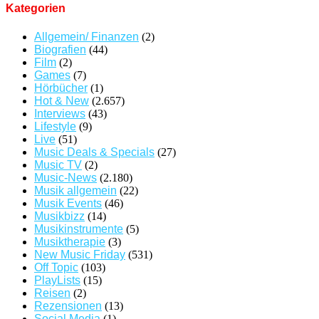
Kategorien
Allgemein/ Finanzen
(2)
Biografien
(44)
Film
(2)
Games
(7)
Hörbücher
(1)
Hot & New
(2.657)
Interviews
(43)
Lifestyle
(9)
Live
(51)
Music Deals & Specials
(27)
Music TV
(2)
Music-News
(2.180)
Musik allgemein
(22)
Musik Events
(46)
Musikbizz
(14)
Musikinstrumente
(5)
Musiktherapie
(3)
New Music Friday
(531)
Off Topic
(103)
PlayLists
(15)
Reisen
(2)
Rezensionen
(13)
Social Media
(1)