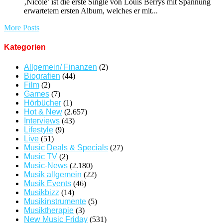
‚Nicole’ ist die erste Single von Louis Berrys mit Spannung
erwartetem ersten Album, welches er mit...
More Posts
Kategorien
Allgemein/ Finanzen
(2)
Biografien
(44)
Film
(2)
Games
(7)
Hörbücher
(1)
Hot & New
(2.657)
Interviews
(43)
Lifestyle
(9)
Live
(51)
Music Deals & Specials
(27)
Music TV
(2)
Music-News
(2.180)
Musik allgemein
(22)
Musik Events
(46)
Musikbizz
(14)
Musikinstrumente
(5)
Musiktherapie
(3)
New Music Friday
(531)