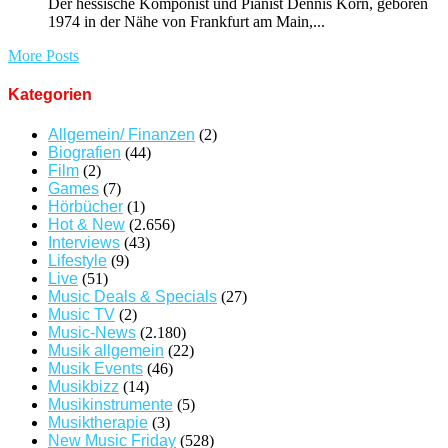
Der hessische Komponist und Pianist Dennis Korn, geboren
1974 in der Nähe von Frankfurt am Main,...
More Posts
Kategorien
Allgemein/ Finanzen
(2)
Biografien
(44)
Film
(2)
Games
(7)
Hörbücher
(1)
Hot & New
(2.656)
Interviews
(43)
Lifestyle
(9)
Live
(51)
Music Deals & Specials
(27)
Music TV
(2)
Music-News
(2.180)
Musik allgemein
(22)
Musik Events
(46)
Musikbizz
(14)
Musikinstrumente
(5)
Musiktherapie
(3)
New Music Friday
(528)