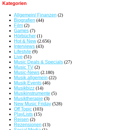
Kategorien
Allgemein/ Finanzen
(2)
Biografien
(44)
Film
(2)
Games
(7)
Hörbücher
(1)
Hot & New
(2.656)
Interviews
(43)
Lifestyle
(9)
Live
(51)
Music Deals & Specials
(27)
Music TV
(2)
Music-News
(2.180)
Musik allgemein
(22)
Musik Events
(46)
Musikbizz
(14)
Musikinstrumente
(5)
Musiktherapie
(3)
New Music Friday
(528)
Off Topic
(103)
PlayLists
(15)
Reisen
(2)
Rezensionen
(13)
Social Media
(1)