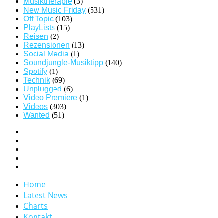
Musiktherapie
(3)
New Music Friday
(531)
Off Topic
(103)
PlayLists
(15)
Reisen
(2)
Rezensionen
(13)
Social Media
(1)
Soundjungle-Musiktipp
(140)
Spotify
(1)
Technik
(69)
Unplugged
(6)
Video Premiere
(1)
Videos
(303)
Wanted
(51)
Home
Latest News
Charts
Kontakt