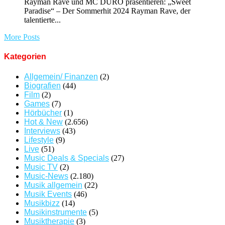
Rayman Rave und MC DURO präsentieren: „Sweet
Paradise“ – Der Sommerhit 2024 Rayman Rave, der
talentierte...
More Posts
Kategorien
Allgemein/ Finanzen
(2)
Biografien
(44)
Film
(2)
Games
(7)
Hörbücher
(1)
Hot & New
(2.656)
Interviews
(43)
Lifestyle
(9)
Live
(51)
Music Deals & Specials
(27)
Music TV
(2)
Music-News
(2.180)
Musik allgemein
(22)
Musik Events
(46)
Musikbizz
(14)
Musikinstrumente
(5)
Musiktherapie
(3)