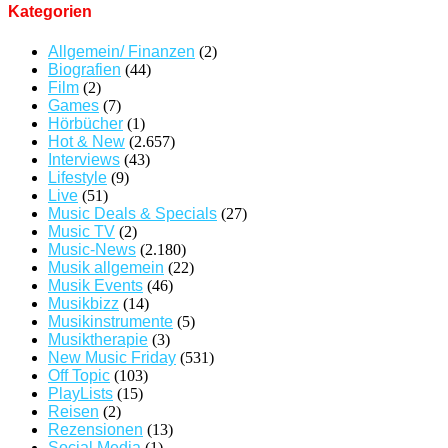
Kategorien
Allgemein/ Finanzen
(2)
Biografien
(44)
Film
(2)
Games
(7)
Hörbücher
(1)
Hot & New
(2.657)
Interviews
(43)
Lifestyle
(9)
Live
(51)
Music Deals & Specials
(27)
Music TV
(2)
Music-News
(2.180)
Musik allgemein
(22)
Musik Events
(46)
Musikbizz
(14)
Musikinstrumente
(5)
Musiktherapie
(3)
New Music Friday
(531)
Off Topic
(103)
PlayLists
(15)
Reisen
(2)
Rezensionen
(13)
Social Media
(1)