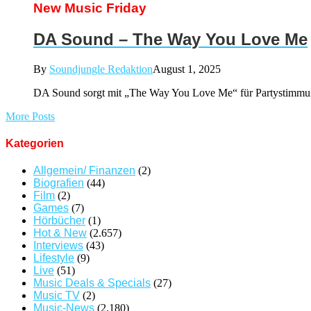
New Music Friday
DA Sound – The Way You Love Me
By
Soundjungle Redaktion
August 1, 2025
DA Sound sorgt mit „The Way You Love Me“ für Partystimmun
More Posts
Kategorien
Allgemein/ Finanzen
(2)
Biografien
(44)
Film
(2)
Games
(7)
Hörbücher
(1)
Hot & New
(2.657)
Interviews
(43)
Lifestyle
(9)
Live
(51)
Music Deals & Specials
(27)
Music TV
(2)
Music-News
(2.180)