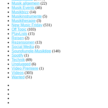
Musik allgemein
(22)
Musik Events
(46)
Musikbizz
(14)
Musikinstrumente
(5)
Musiktherapie
(3)
New Music Friday
(531)
Off Topic
(103)
PlayLists
(15)
Reisen
(2)
Rezensionen
(13)
Social Media
(1)
Soundjungle-Musiktipp
(140)
Spotify
(1)
Technik
(69)
Unplugged
(6)
Video Premiere
(1)
Videos
(303)
Wanted
(51)