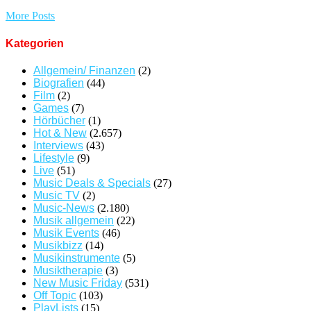
More Posts
Kategorien
Allgemein/ Finanzen
(2)
Biografien
(44)
Film
(2)
Games
(7)
Hörbücher
(1)
Hot & New
(2.657)
Interviews
(43)
Lifestyle
(9)
Live
(51)
Music Deals & Specials
(27)
Music TV
(2)
Music-News
(2.180)
Musik allgemein
(22)
Musik Events
(46)
Musikbizz
(14)
Musikinstrumente
(5)
Musiktherapie
(3)
New Music Friday
(531)
Off Topic
(103)
PlayLists
(15)