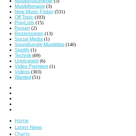
Musikinstrumente
(5)
Musiktherapie
(3)
New Music Friday
(531)
Off Topic
(103)
PlayLists
(15)
Reisen
(2)
Rezensionen
(13)
Social Media
(1)
Soundjungle-Musiktipp
(140)
Spotify
(1)
Technik
(69)
Unplugged
(6)
Video Premiere
(1)
Videos
(303)
Wanted
(51)
Home
Latest News
Charts