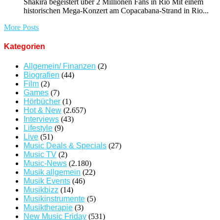
Shakira begeistert über 2 Millionen Fans in Rio Mit einem
historischen Mega-Konzert am Copacabana-Strand in Rio...
More Posts
Kategorien
Allgemein/ Finanzen
(2)
Biografien
(44)
Film
(2)
Games
(7)
Hörbücher
(1)
Hot & New
(2.657)
Interviews
(43)
Lifestyle
(9)
Live
(51)
Music Deals & Specials
(27)
Music TV
(2)
Music-News
(2.180)
Musik allgemein
(22)
Musik Events
(46)
Musikbizz
(14)
Musikinstrumente
(5)
Musiktherapie
(3)
New Music Friday
(531)