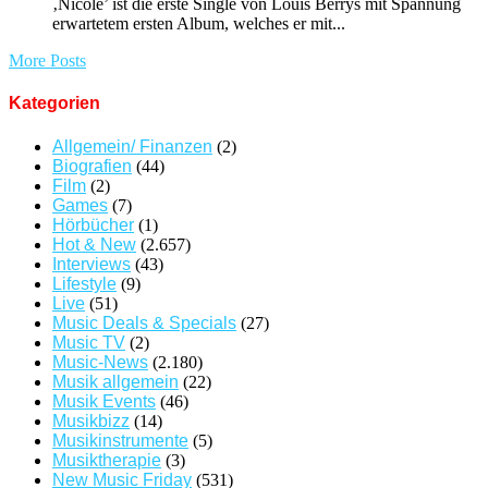
‚Nicole’ ist die erste Single von Louis Berrys mit Spannung
erwartetem ersten Album, welches er mit...
More Posts
Kategorien
Allgemein/ Finanzen
(2)
Biografien
(44)
Film
(2)
Games
(7)
Hörbücher
(1)
Hot & New
(2.657)
Interviews
(43)
Lifestyle
(9)
Live
(51)
Music Deals & Specials
(27)
Music TV
(2)
Music-News
(2.180)
Musik allgemein
(22)
Musik Events
(46)
Musikbizz
(14)
Musikinstrumente
(5)
Musiktherapie
(3)
New Music Friday
(531)