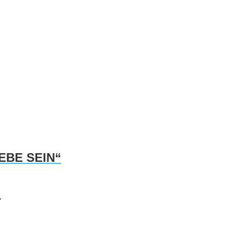
IEBE SEIN“
.