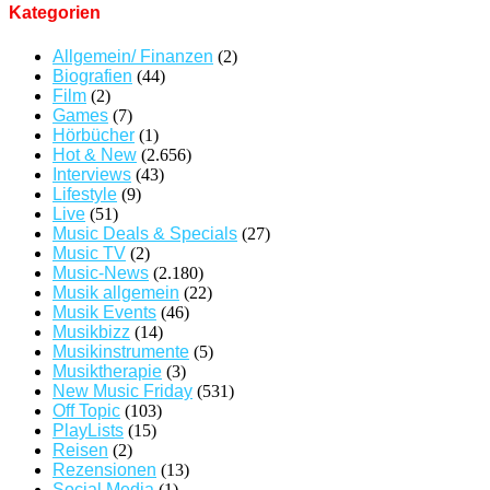
Kategorien
Allgemein/ Finanzen
(2)
Biografien
(44)
Film
(2)
Games
(7)
Hörbücher
(1)
Hot & New
(2.656)
Interviews
(43)
Lifestyle
(9)
Live
(51)
Music Deals & Specials
(27)
Music TV
(2)
Music-News
(2.180)
Musik allgemein
(22)
Musik Events
(46)
Musikbizz
(14)
Musikinstrumente
(5)
Musiktherapie
(3)
New Music Friday
(531)
Off Topic
(103)
PlayLists
(15)
Reisen
(2)
Rezensionen
(13)
Social Media
(1)