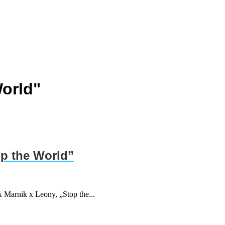
World"
op the World”
 Marnik x Leony, „Stop the...