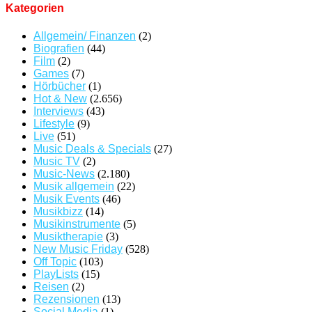
Kategorien
Allgemein/ Finanzen
(2)
Biografien
(44)
Film
(2)
Games
(7)
Hörbücher
(1)
Hot & New
(2.656)
Interviews
(43)
Lifestyle
(9)
Live
(51)
Music Deals & Specials
(27)
Music TV
(2)
Music-News
(2.180)
Musik allgemein
(22)
Musik Events
(46)
Musikbizz
(14)
Musikinstrumente
(5)
Musiktherapie
(3)
New Music Friday
(528)
Off Topic
(103)
PlayLists
(15)
Reisen
(2)
Rezensionen
(13)
Social Media
(1)