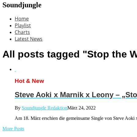
Soundjungle
Home
Playlist
Charts
Latest News
All posts tagged "Stop the 
Hot & New
Steve Aoki x Marnik x Leony – „St
By
Soundjungle Redaktion
März 24, 2022
Am 18. März erschien die gemeinsame Single von Steve Aoki x
More Posts