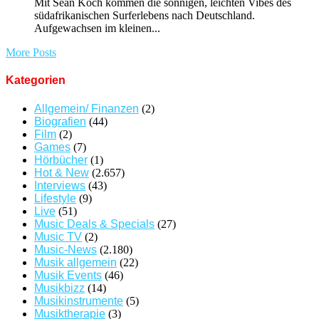
Mit Sean Koch kommen die sonnigen, leichten Vibes des
südafrikanischen Surferlebens nach Deutschland.
Aufgewachsen im kleinen...
More Posts
Kategorien
Allgemein/ Finanzen
(2)
Biografien
(44)
Film
(2)
Games
(7)
Hörbücher
(1)
Hot & New
(2.657)
Interviews
(43)
Lifestyle
(9)
Live
(51)
Music Deals & Specials
(27)
Music TV
(2)
Music-News
(2.180)
Musik allgemein
(22)
Musik Events
(46)
Musikbizz
(14)
Musikinstrumente
(5)
Musiktherapie
(3)