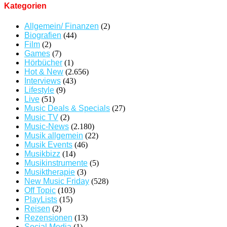
Kategorien
Allgemein/ Finanzen
(2)
Biografien
(44)
Film
(2)
Games
(7)
Hörbücher
(1)
Hot & New
(2.656)
Interviews
(43)
Lifestyle
(9)
Live
(51)
Music Deals & Specials
(27)
Music TV
(2)
Music-News
(2.180)
Musik allgemein
(22)
Musik Events
(46)
Musikbizz
(14)
Musikinstrumente
(5)
Musiktherapie
(3)
New Music Friday
(528)
Off Topic
(103)
PlayLists
(15)
Reisen
(2)
Rezensionen
(13)
Social Media
(1)