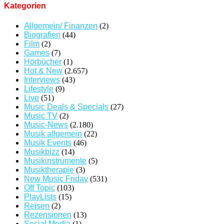
Kategorien
Allgemein/ Finanzen
(2)
Biografien
(44)
Film
(2)
Games
(7)
Hörbücher
(1)
Hot & New
(2.657)
Interviews
(43)
Lifestyle
(9)
Live
(51)
Music Deals & Specials
(27)
Music TV
(2)
Music-News
(2.180)
Musik allgemein
(22)
Musik Events
(46)
Musikbizz
(14)
Musikinstrumente
(5)
Musiktherapie
(3)
New Music Friday
(531)
Off Topic
(103)
PlayLists
(15)
Reisen
(2)
Rezensionen
(13)
Social Media
(1)