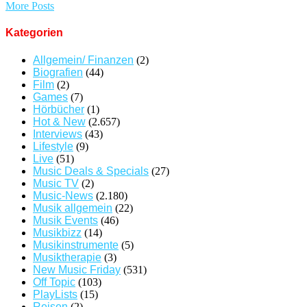
More Posts
Kategorien
Allgemein/ Finanzen
(2)
Biografien
(44)
Film
(2)
Games
(7)
Hörbücher
(1)
Hot & New
(2.657)
Interviews
(43)
Lifestyle
(9)
Live
(51)
Music Deals & Specials
(27)
Music TV
(2)
Music-News
(2.180)
Musik allgemein
(22)
Musik Events
(46)
Musikbizz
(14)
Musikinstrumente
(5)
Musiktherapie
(3)
New Music Friday
(531)
Off Topic
(103)
PlayLists
(15)
Reisen
(2)