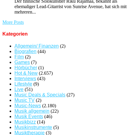
Der finnische Solokünstler Riku Rajamaa, bekannt als
ehemaliger Lead-Gitarrist von Sunrise Avenue, hat sich mit
mehreren...
More Posts
Kategorien
Allgemein/ Finanzen
(2)
Biografien
(44)
Film
(2)
Games
(7)
Hörbücher
(1)
Hot & New
(2.657)
Interviews
(43)
Lifestyle
(9)
Live
(51)
Music Deals & Specials
(27)
Music TV
(2)
Music-News
(2.180)
Musik allgemein
(22)
Musik Events
(46)
Musikbizz
(14)
Musikinstrumente
(5)
Musiktherapie
(3)