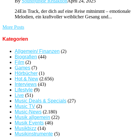
By
Soundjungle Redaktion
April 24, 2025
24Ein Track, der dich auf eine Reise mitnimmt – emotionale
Melodien, ein kraftvoller weiblicher Gesang und...
More Posts
Kategorien
Allgemein/ Finanzen
(2)
Biografien
(44)
Film
(2)
Games
(7)
Hörbücher
(1)
Hot & New
(2.656)
Interviews
(43)
Lifestyle
(9)
Live
(51)
Music Deals & Specials
(27)
Music TV
(2)
Music-News
(2.180)
Musik allgemein
(22)
Musik Events
(46)
Musikbizz
(14)
Musikinstrumente
(5)