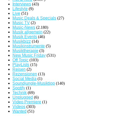
Interviews
(43)
Lifestyle
(9)
Live
(51)
Music Deals & Specials
(27)
Music TV
(2)
Music-News
(2.180)
Musik allgemein
(22)
Musik Events
(46)
Musikbizz
(14)
Musikinstrumente
(5)
Musiktherapie
(3)
New Music Friday
(531)
Off Topic
(103)
PlayLists
(15)
Reisen
(2)
Rezensionen
(13)
Social Media
(1)
Soundjungle-Musiktipp
(140)
Spotify
(1)
Technik
(69)
Unplugged
(6)
Video Premiere
(1)
Videos
(303)
Wanted
(51)