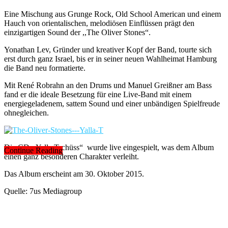
Eine Mischung aus Grunge Rock, Old School American und einem
Hauch von orientalischen, melodiösen Einflüssen prägt den
einzigartigen Sound der ,,The Oliver Stones“.
Yonathan Lev, Gründer und kreativer Kopf der Band, tourte sich
erst durch ganz Israel, bis er in seiner neuen Wahlheimat Hamburg
die Band neu formatierte.
Mit René Robrahn an den Drums und Manuel Greißner am Bass
fand er die ideale Besetzung für eine Live-Band mit einem
energiegeladenem, sattem Sound und einer unbändigen Spielfreude
ohnegleichen.
Die CD ,,Yalla Tschüss“ wurde live eingespielt, was dem Album
Continue Reading
einen ganz besonderen Charakter verleiht.
Das Album erscheint am 30. Oktober 2015.
Quelle: 7us Mediagroup