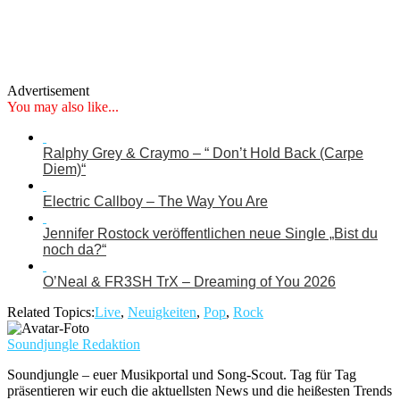
Advertisement
You may also like...
Ralphy Grey & Craymo – “ Don’t Hold Back (Carpe
Diem)“
Electric Callboy – The Way You Are
Jennifer Rostock veröffentlichen neue Single „Bist du
noch da?“
O’Neal & FR3SH TrX – Dreaming of You 2026
Related Topics:
Live
,
Neuigkeiten
,
Pop
,
Rock
Soundjungle Redaktion
Soundjungle – euer Musikportal und Song-Scout. Tag für Tag
präsentieren wir euch die aktuellsten News und die heißesten Trends