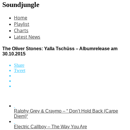
Soundjungle
Home
Playlist
Charts
Latest News
The Oliver Stones: Yalla Tschüss – Albumrelease am
30.10.2015
Share
Tweet
Ralphy Grey & Craymo – “ Don’t Hold Back (Carpe
Diem)“
Electric Callboy – The Way You Are