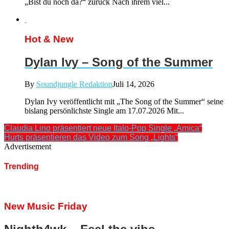
„Bist du noch da?“ zurück Nach ihrem viel...
Hot & New
Dylan Ivy – Song of the Summer
By
Soundjungle Redaktion
Juli 14, 2026
Dylan Ivy veröffentlicht mit „The Song of the Summer“ seine
bislang persönlichste Single am 17.07.2026 Mit...
Claudia Lino präsentiert neue Italo-Pop Single „Amica“
Hurts präsentieren das Video zum Song „Lights“
Advertisement
Trending
New Music Friday