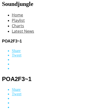
Soundjungle
Home
Playlist
Charts
Latest News
POA2F3~1
Share
Tweet
POA2F3~1
Share
Tweet