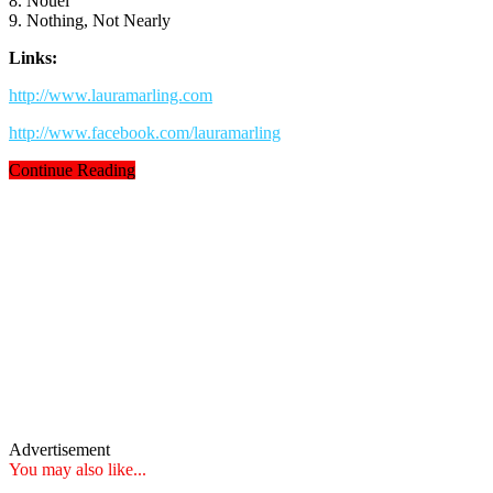
8. Nouel
9. Nothing, Not Nearly
Links:
http://www.lauramarling.com
http://www.facebook.com/lauramarling
Continue Reading
Advertisement
You may also like...