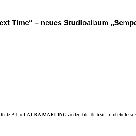
xt Time“ – neues Studioalbum „Semper
t die Britin
LAURA MARLING
zu den talentiertesten und einflussr