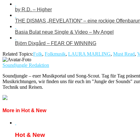
by R.D. – Higher
THE DISMAS „REVELATION“ – eine rockige Offenbaru
Basia Bulat neue Single & Video – My Angel
Björn Dixgård – FEAR OF WINNING
Related Topics:
Folk
,
Folkmusik
,
LAURA MARLING
,
Must Read
,
V
Soundjungle Redaktion
Soundjungle – euer Musikportal und Song-Scout. Tag für Tag präsent
Musikrichtungen, wir finden uns für euch im "Jungle der Sounds" zur
Technik und Reisen.
More in Hot & New
Hot & New