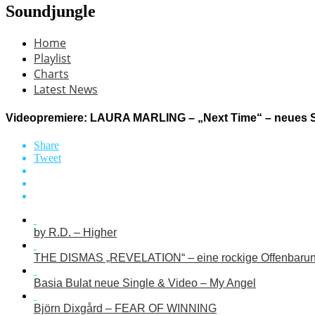
Soundjungle
Home
Playlist
Charts
Latest News
Videopremiere: LAURA MARLING – „Next Time“ – neues S
Share
Tweet
by R.D. – Higher
THE DISMAS „REVELATION“ – eine rockige Offenbaru
Basia Bulat neue Single & Video – My Angel
Björn Dixgård – FEAR OF WINNING