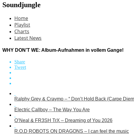
Soundjungle
Home
Playlist
Charts
Latest News
WHY DON’T WE: Album-Aufnahmen in vollem Gange!
Share
Tweet
Ralphy Grey & Craymo – “ Don’t Hold Back (Carpe Diem
Electric Callboy – The Way You Are
O’Neal & FR3SH TrX – Dreaming of You 2026
R.O.D ROBOTS ON DRAGONS – I can feel the music