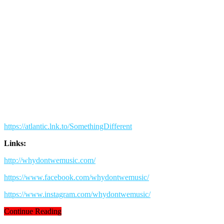
https://atlantic.lnk.to/SomethingDifferent
Links:
http://whydontwemusic.com/
https://www.facebook.com/whydontwemusic/
https://www.instagram.com/whydontwemusic/
Continue Reading