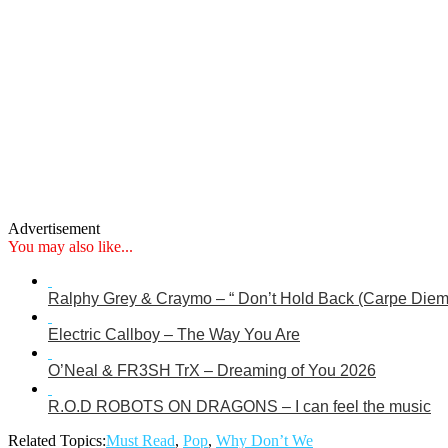
Advertisement
You may also like...
Ralphy Grey & Craymo – “ Don’t Hold Back (Carpe Diem
Electric Callboy – The Way You Are
O’Neal & FR3SH TrX – Dreaming of You 2026
R.O.D ROBOTS ON DRAGONS – I can feel the music
Related Topics:
Must Read
,
Pop
,
Why Don’t We