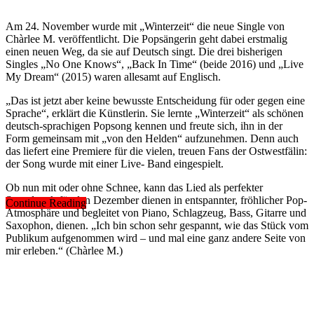
Am 24. November wurde mit „Winterzeit“ die neue Single von
Chàrlee M. veröffentlicht. Die Popsängerin geht dabei erstmalig
einen neuen Weg, da sie auf Deutsch singt. Die drei bisherigen
Singles „No One Knows“, „Back In Time“ (beide 2016) und „Live
My Dream“ (2015) waren allesamt auf Englisch.
„Das ist jetzt aber keine bewusste Entscheidung für oder gegen eine
Sprache“, erklärt die Künstlerin. Sie lernte „Winterzeit“ als schönen
deutsch-sprachigen Popsong kennen und freute sich, ihn in der
Form gemeinsam mit „von den Helden“ aufzunehmen. Denn auch
das liefert eine Premiere für die vielen, treuen Fans der Ostwestfälin:
der Song wurde mit einer Live- Band eingespielt.
Ob nun mit oder ohne Schnee, kann das Lied als perfekter
Soundtrack für den Dezember dienen in entspannter, fröhlicher Pop-
Continue Reading
Atmosphäre und begleitet von Piano, Schlagzeug, Bass, Gitarre und
Saxophon, dienen. „Ich bin schon sehr gespannt, wie das Stück vom
Publikum aufgenommen wird – und mal eine ganz andere Seite von
mir erleben.“ (Chàrlee M.)