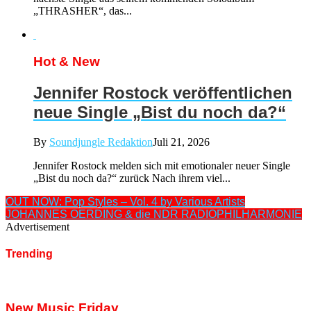
„THRASHER“, das...
Hot & New
Jennifer Rostock veröffentlichen
neue Single „Bist du noch da?“
By
Soundjungle Redaktion
Juli 21, 2026
Jennifer Rostock melden sich mit emotionaler neuer Single
„Bist du noch da?“ zurück Nach ihrem viel...
OUT NOW: Pop Styles – Vol. 4 by Various Artists
JOHANNES OERDING & die NDR RADIOPHILHARMONIE
Advertisement
Trending
New Music Friday