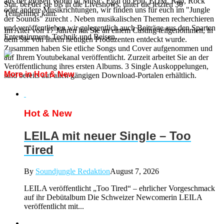
aus der großen World of Music. Egal ob Pop, EDM, Rap, Rock
Star, bei der sie bis in die Liveshows, unter die letzten 30
oder andere Musikrichtungen, wir finden uns für euch im "Jungle
Teilnehmer kam.
der Sounds" zurecht . Neben musikalischen Themen recherchieren
und veröffentlichen wir gelegentlich auch Beiträge aus den Sparten
Im Alter von 17 Jahren hat Sie an einem Casting teilgenommen, in
Entertainment, Technik und Reisen.
dem Sie von Ihrem heutigen Produzenten entdeckt wurde.
Zusammen haben Sie etliche Songs und Cover aufgenommen und
auf Ihrem Youtubekanal veröffentlicht. Zurzeit arbeitet Sie an der
Veröffentlichung ihres ersten Albums. 3 Single Auskoppelungen,
More in Hot & New
sind bereits auf allen gängigen Download-Portalen erhältlich.
Hot & New
LEILA mit neuer Single – Too
Tired
By
Soundjungle Redaktion
August 7, 2026
LEILA veröffentlicht „Too Tired“ – ehrlicher Vorgeschmack
auf ihr Debütalbum Die Schweizer Newcomerin LEILA
veröffentlicht mit...