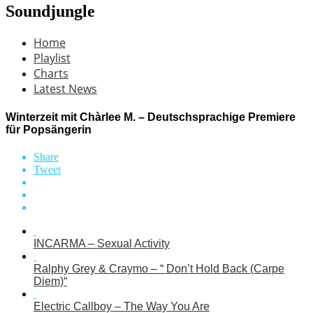
Soundjungle
Home
Playlist
Charts
Latest News
Winterzeit mit Chàrlee M. – Deutschsprachige Premiere
für Popsängerin
Share
Tweet
INCARMA – Sexual Activity
Ralphy Grey & Craymo – “ Don’t Hold Back (Carpe
Diem)“
Electric Callboy – The Way You Are