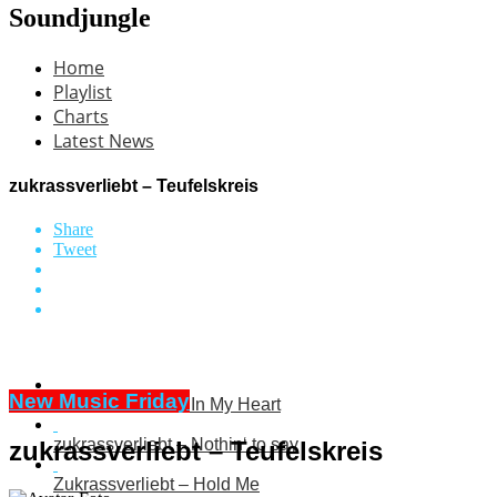
Soundjungle
Home
Playlist
Charts
Latest News
zukrassverliebt – Teufelskreis
Share
Tweet
New Music Friday
zukrassverliebt – In My Heart
zukrassverliebt – Nothin‘ to say
zukrassverliebt – Teufelskreis
Zukrassverliebt – Hold Me