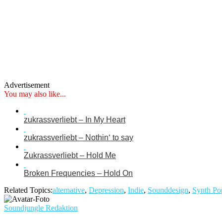
Advertisement
You may also like...
zukrassverliebt – In My Heart
zukrassverliebt – Nothin‘ to say
Zukrassverliebt – Hold Me
Broken Frequencies – Hold On
Related Topics:
alternative
,
Depression
,
Indie
,
Sounddesign
,
Synth Po
Soundjungle Redaktion