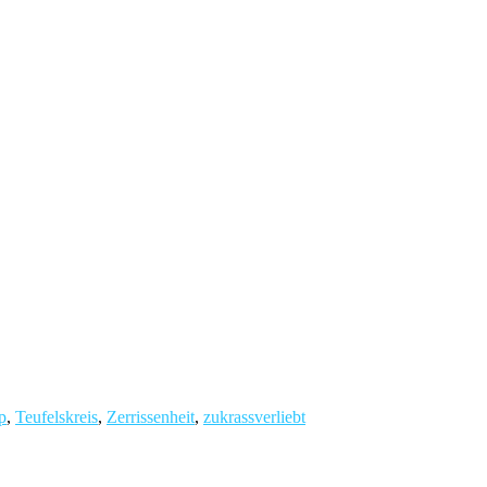
p
,
Teufelskreis
,
Zerrissenheit
,
zukrassverliebt