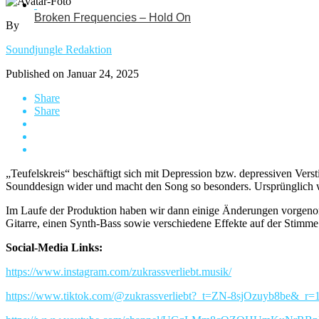
Broken Frequencies – Hold On
By
Soundjungle Redaktion
Published on
Januar 24, 2025
Share
Share
„Teufelskreis“ beschäftigt sich mit Depression bzw. depressiven Verst
Sounddesign wider und macht den Song so besonders. Ursprünglich w
Im Laufe der Produktion haben wir dann einige Änderungen vorgenomm
Gitarre, einen Synth-Bass sowie verschiedene Effekte auf der Stimm
Social-Media Links:
https://www.instagram.com/zukrassverliebt.musik/
https://www.tiktok.com/@zukrassverliebt?_t=ZN-8sjOzuyb8be&_r=