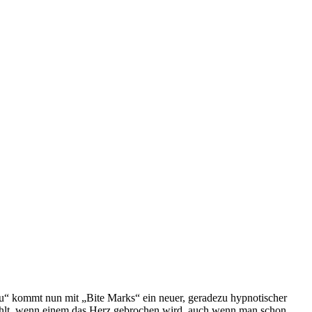
s u“ kommt nun mit „Bite Marks“ ein neuer, geradezu hypnotischer
 fühlt, wenn einem das Herz gebrochen wird, auch wenn man schon