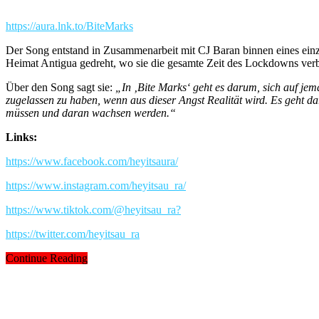
https://aura.lnk.to/BiteMarks
Der Song entstand in Zusammenarbeit mit CJ Baran binnen eines ein
Heimat Antigua gedreht, wo sie die gesamte Zeit des Lockdowns verb
Über den Song sagt sie:
„In ‚Bite Marks‘ geht es darum, sich auf jem
zugelassen zu haben, wenn aus dieser Angst Realität wird. Es geht da
müssen und daran wachsen werden.“
Links:
https://www.facebook.com/heyitsaura/
https://www.instagram.com/heyitsau_ra/
https://www.tiktok.com/@heyitsau_ra?
https://twitter.com/heyitsau_ra
Continue Reading