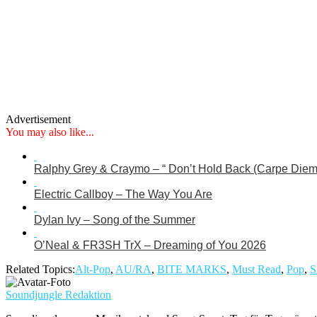
Advertisement
You may also like...
Ralphy Grey & Craymo – “ Don’t Hold Back (Carpe Diem
Electric Callboy – The Way You Are
Dylan Ivy – Song of the Summer
O’Neal & FR3SH TrX – Dreaming of You 2026
Related Topics:
Alt-Pop
,
AU/RA
,
BITE MARKS
,
Must Read
,
Pop
,
S
Soundjungle Redaktion