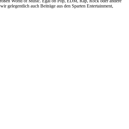
r großen World of Music. Egal ob Pop, EDM, Rap, Rock oder andere
wir gelegentlich auch Beiträge aus den Sparten Entertainment,