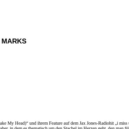
TE MARKS
 (Shake My Head)“ und ihrem Feature auf dem Jax Jones-Radiohit „i mis
s daher, in dem es thematisch um den Stachel im Herzen geht, den man