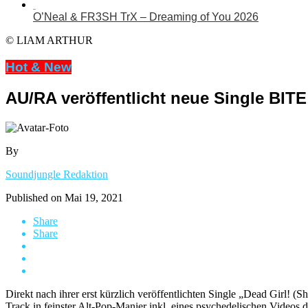
O’Neal & FR3SH TrX – Dreaming of You 2026
© LIAM ARTHUR
Hot & New
AU/RA veröffentlicht neue Single BI
By
Soundjungle Redaktion
Published on
Mai 19, 2021
Share
Share
Direkt nach ihrer erst kürzlich veröffentlichten Single „Dead Girl!
Track in feinster Alt-Pop-Manier inkl. eines psychedelischen Video