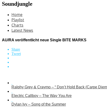
Soundjungle
Home
Playlist
Charts
Latest News
AU/RA veröffentlicht neue Single BITE MARKS
Share
Tweet
Ralphy Grey & Craymo – “ Don’t Hold Back (Carpe Diem
Electric Callboy – The Way You Are
Dylan Ivy – Song of the Summer