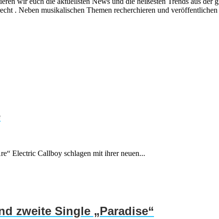
ieren wir euch die aktuellsten News und die heißesten Trends aus de
echt . Neben musikalischen Themen recherchieren und veröffentlichen 
e
e“ Electric Callboy schlagen mit ihrer neuen...
d zweite Single „Paradise“