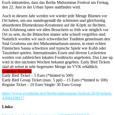
Euch mitzuteilen, dass das Berlin Midsommar Festival am Freitag,
den 22. Juni in der Urban Spree stattfinden wird.
Auch in diesem Jahr werden wir wieder jede Menge Blumen vor
Ort haben, um uns standesgemäß die schönsten und gleichzeitig
absurdesten Blumenkranz-Kreationen auf die Köpfe zu flechten.
Aus Erfahrung raten wir allen Besuchern so früh wie möglich vor
Ort zu sein, da die Blümchen immer sehr schnell vergriffen sind.
Natürlich werden wir nach schwedischer Tradition gemeinsam den
Små Grodorna um den Midsommarbaum tanzen, in einer echten
Finnischen Sauna schwitzen und typische Spiele wie Kubb oder
Tauziehen spielen. Internationales Essen und diverse Leckereien
werden von zahlreichen lokalen Foodtrucks angeboten. Das Line up
wird in den nächsten Wochen bekannt gegeben. Early Bird Tickets
sind ab sofort in sehr begrenzter Menge im VVK erhältlich.
Continue Reading
Early Bird Ticket – 5 Euro (*limited to 500)
Early Bird Group Ticket (max. 5 ppl) – 15 Euro (*limited to 100)
Regular Ticket – 10 Euro Single/ 30 Euro Group
https://www.eventbrite.de/e/berlin-midsommar-festival-2018-tickets-
43884298117
Links: