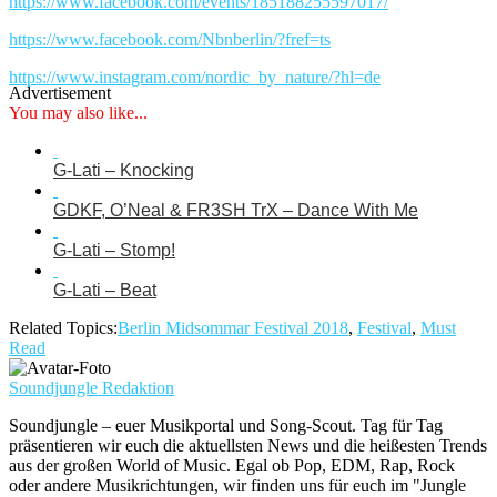
https://www.facebook.com/events/185188255597017/
https://www.facebook.com/Nbnberlin/?fref=ts
https://www.instagram.com/nordic_by_nature/?hl=de
Advertisement
You may also like...
G-Lati – Knocking
GDKF, O’Neal & FR3SH TrX – Dance With Me
G-Lati – Stomp!
G-Lati – Beat
Related Topics:
Berlin Midsommar Festival 2018
,
Festival
,
Must
Read
Soundjungle Redaktion
Soundjungle – euer Musikportal und Song-Scout. Tag für Tag
präsentieren wir euch die aktuellsten News und die heißesten Trends
aus der großen World of Music. Egal ob Pop, EDM, Rap, Rock
oder andere Musikrichtungen, wir finden uns für euch im "Jungle