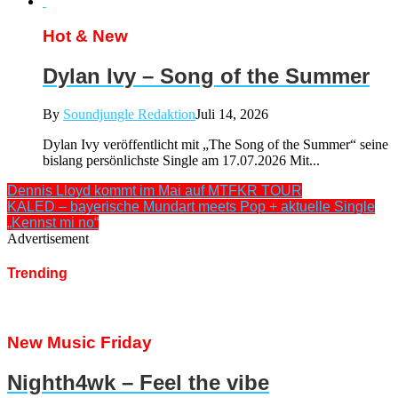
Hot & New
Dylan Ivy – Song of the Summer
By
Soundjungle Redaktion
Juli 14, 2026
Dylan Ivy veröffentlicht mit „The Song of the Summer“ seine
bislang persönlichste Single am 17.07.2026 Mit...
Dennis Lloyd kommt im Mai auf MTFKR TOUR
KALED – bayerische Mundart meets Pop + aktuelle Single
„Kennst mi no“
Advertisement
Trending
New Music Friday
Nighth4wk – Feel the vibe