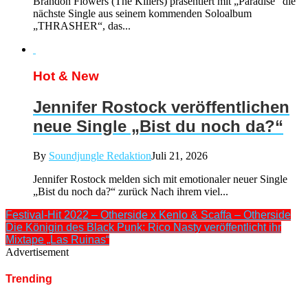
Brandon Flowers (The Killers) präsentiert mit „Paradise“ die
nächste Single aus seinem kommenden Soloalbum
„THRASHER“, das...
Hot & New
Jennifer Rostock veröffentlichen
neue Single „Bist du noch da?“
By
Soundjungle Redaktion
Juli 21, 2026
Jennifer Rostock melden sich mit emotionaler neuer Single
„Bist du noch da?“ zurück Nach ihrem viel...
Festival-Hit 2022 – Otherside x Kenlo & Scaffa – Otherside
Die Königin des Black Punk: Rico Nasty veröffentlicht ihr
Mixtape „Las Ruinas“
Advertisement
Trending