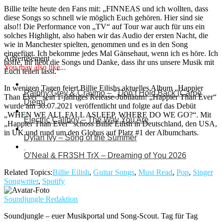
Billie teilte heute den Fans mit: „FINNEAS und ich wollten, dass
diese Songs so schnell wie möglich Euch gehören. Hier sind sie
also!! Die Performance von „TV“ auf Tour war auch für uns ein
solches Highlight, also haben wir das Audio der ersten Nacht, die
wie in Manchester spielten, genommen und es in den Song
eingefügt. Ich bekomme jedes Mal Gänsehaut, wenn ich es höre. Ich
Advertisement
hoffe, ihr liebt die Songs und Danke, dass ihr uns unsere Musik mit
You may also like...
Euch teilen lasst.“
In wenigen Tagen feiert Billie Eilishs aktuelles Album „Happier
Ralphy Grey & Craymo – “ Don’t Hold Back (Carpe
Than Ever“ sein 1-jähriges Release-Jubiläum! „Happier Than Ever“
Diem)“
wurde am 30.07.2021 veröffentlicht und folgte auf das Debüt
„WHEN WE ALL FALL ASLEEP, WHERE DO WE GO?“. Mit
Electric Callboy – The Way You Are
„Happier Than Ever“ schoss Billie Eilish in Deutschland, den USA,
in UK und rund um den Globus auf Platz #1 der Albumcharts.
Dylan Ivy – Song of the Summer
O’Neal & FR3SH TrX – Dreaming of You 2026
Related Topics:
Billie Eilish
,
Guitar Songs
,
Must Read
,
Pop
,
Singer
Songwriter
,
Spotify
Soundjungle Redaktion
Soundjungle – euer Musikportal und Song-Scout. Tag für Tag