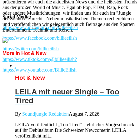
präsentieren wir euch die aktuellsten News und die heißesten Trends
aus der großen World of Music. Egal ob Pop, EDM, Rap, Rock
oder andere Musikrichtungen, wir finden uns für euch im "Jungle
Social Media:
der Sounds" zurecht . Neben musikalischen Themen recherchieren
und veröffentlichen wir gelegentlich auch Beiträge aus den Sparten
https://www.instagram.com/billieeilish
Entertainment, Technik und Reisen.
https://www.facebook.com/billieeilish
https://twitter.com/billieeilish
More in Hot & New
https://www.tiktok.com/@billieeilish?
https://www.youtube.com/BillieEilish
Hot & New
LEILA mit neuer Single – Too
Tired
By
Soundjungle Redaktion
August 7, 2026
LEILA veröffentlicht „Too Tired“ – ehrlicher Vorgeschmack
auf ihr Debütalbum Die Schweizer Newcomerin LEILA
veröffentlicht mit...