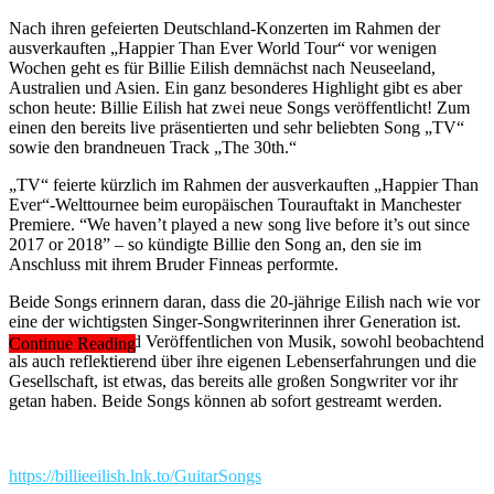
Nach ihren gefeierten Deutschland-Konzerten im Rahmen der
ausverkauften „Happier Than Ever World Tour“ vor wenigen
Wochen geht es für Billie Eilish demnächst nach Neuseeland,
Australien und Asien. Ein ganz besonderes Highlight gibt es aber
schon heute: Billie Eilish hat zwei neue Songs veröffentlicht! Zum
einen den bereits live präsentierten und sehr beliebten Song „TV“
sowie den brandneuen Track „The 30th.“
„TV“ feierte kürzlich im Rahmen der ausverkauften „Happier Than
Ever“-Welttournee beim europäischen Tourauftakt in Manchester
Premiere. “We haven’t played a new song live before it’s out since
2017 or 2018” – so kündigte Billie den Song an, den sie im
Anschluss mit ihrem Bruder Finneas performte.
Beide Songs erinnern daran, dass die 20-jährige Eilish nach wie vor
eine der wichtigsten Singer-Songwriterinnen ihrer Generation ist.
Das Schreiben und Veröffentlichen von Musik, sowohl beobachtend
Continue Reading
als auch reflektierend über ihre eigenen Lebenserfahrungen und die
Gesellschaft, ist etwas, das bereits alle großen Songwriter vor ihr
getan haben. Beide Songs können ab sofort gestreamt werden.
https://billieeilish.lnk.to/GuitarSongs