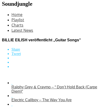
Soundjungle
Home
Playlist
Charts
Latest News
BILLIE EILISH veröffentlicht „Guitar Songs“
Share
Tweet
Ralphy Grey & Craymo – “ Don’t Hold Back (Carpe
Diem)“
Electric Callboy – The Way You Are