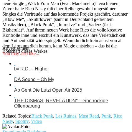
neue Single „Watch Your Man (Feat. Marshmello)“ erschienen.
Zuvor hatte Rico Nasty mit einer Reihe gewohnt ungestümer
Singles die Vorfreude auf das kommende Projekt geschürt, darunter
„Blow Me“, „Skullflower“ (samt in Deutschland gedrehtem
Musikvideo), „Black Punk“, „Intrusive“ und „Vaderz (feat.
Bktherula)“. Auf ihrem neuen Werk hatte Rico die volle kreative
Kontrolle inne und erschuf ein Kunstwerk, das ihre Verletzlichkeit
und Authentizität widerspiegelt. Wenn du dich freimachst von all
dem Lärm um dich herum, kann Magie entstehen – das ist die
Advertisement
Botschaft dieses Werkes.
You may also like...
by R.D. – Higher
DA Sound – Oh My
Ab Geht Die Lutzi Open Air 2025
THE DISMAS „REVELATION“ – eine rockige
Offenbarung
Related Topics:
Black Punk
,
Las Ruinas
,
Must Read
,
Punk
,
Rico
Nasty
,
Spotify
,
Video
Soundjungle Redaktion