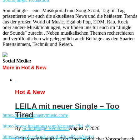
Soundjungle – euer Musikportal und Song-Scout. Tag für Tag
präsentieren wir euch die aktuellsten News und die heißesten Trends
aus der großen World of Music. Egal ob Pop, EDM, Rap, Rock
oder andere Musikrichtungen, wir finden uns für euch im "Jungle
der Sounds" zurecht . Neben musikalischen Themen recherchieren
und veröffentlichen wir gelegentlich auch Beiträge aus den Sparten
Entertainment, Technik und Reisen.
Social Media:
More in Hot & New
Hot & New
LEILA mit neuer Single – Too
Tired
https://www.riconastymusic.com/
https://www.instagram.com/riconasty/?hl=de
By
Soundjungle Redaktion
August 7, 2026
https://www.facebook.com/OfficialRicoNasty/
LEILA veröffentlicht „Too Tired“ – ehrlicher Vorgeschmack