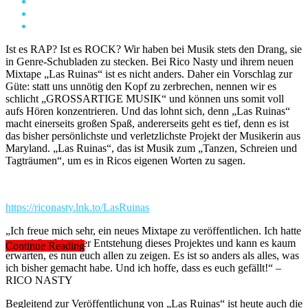
Ist es RAP? Ist es ROCK? Wir haben bei Musik stets den Drang, sie
in Genre-Schubladen zu stecken. Bei Rico Nasty und ihrem neuen
Mixtape „Las Ruinas“ ist es nicht anders. Daher ein Vorschlag zur
Güte: statt uns unnötig den Kopf zu zerbrechen, nennen wir es
schlicht „GROSSARTIGE MUSIK“ und können uns somit voll
aufs Hören konzentrieren. Und das lohnt sich, denn „Las Ruinas“
macht einerseits großen Spaß, andererseits geht es tief, denn es ist
das bisher persönlichste und verletzlichste Projekt der Musikerin aus
Maryland. „Las Ruinas“, das ist Musik zum „Tanzen, Schreien und
Tagträumen“, um es in Ricos eigenen Worten zu sagen.
https://riconasty.lnk.to/LasRuinas
„Ich freue mich sehr, ein neues Mixtape zu veröffentlichen. Ich hatte
so viel Spaß bei der Entstehung dieses Projektes und kann es kaum
Continue Reading
erwarten, es nun euch allen zu zeigen. Es ist so anders als alles, was
ich bisher gemacht habe. Und ich hoffe, dass es euch gefällt!“ –
RICO NASTY
Begleitend zur Veröffentlichung von „Las Ruinas“ ist heute auch die