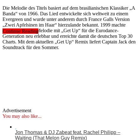
Die Melodie des Titels basiert auf dem brasilianischen Klassiker „A
Banda“ von 1966. Das Lied entwickelte sich weltweit zu einem
Evergreen und wurde unter anderem durch France Galls Version
„Zwei Apfelsinen im Haar“ hierzulande bekannt. 1999 machte
Captain Jack die Melodie mit „Get Up“ für die Eurodance-
Continue Reading
Generation neu erlebbar und erreichte damit die deutschen Top 30
Charts. Mit dem aktuellen „Get Up“ Remix liefert Captain Jack den
Soundtrack für den Sommer.
Advertisement
You may also like...
Jon Thomas & DJ Zabeat feat. Rachel Philipp –
Waiting (That Melon Guy Remix)