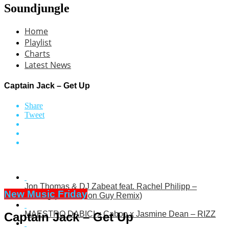
Soundjungle
Home
Playlist
Charts
Latest News
Captain Jack – Get Up
Share
Tweet
Jon Thomas & DJ Zabeat feat. Rachel Philipp –
New Music Friday
Waiting (That Melon Guy Remix)
MAESTRO DABICI x Caboo x Jasmine Dean – RIZZ
Captain Jack – Get Up