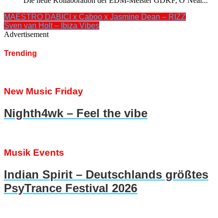
Die neue Kollaboration der EDM-Meister GDKF, O’Neal...
MAESTRO DABICI x Caboo x Jasmine Dean – RIZZ
Sven van Holt – Ibiza Vibes
Advertisement
Trending
New Music Friday
Nighth4wk – Feel the vibe
Musik Events
Indian Spirit – Deutschlands größtes
PsyTrance Festival 2026