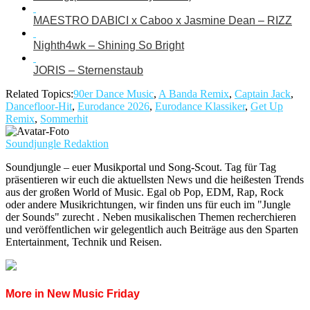
MAESTRO DABICI x Caboo x Jasmine Dean – RIZZ
Nighth4wk – Shining So Bright
JORIS – Sternenstaub
Related Topics:
90er Dance Music
,
A Banda Remix
,
Captain Jack
,
Dancefloor-Hit
,
Eurodance 2026
,
Eurodance Klassiker
,
Get Up
Remix
,
Sommerhit
Soundjungle Redaktion
Soundjungle – euer Musikportal und Song-Scout. Tag für Tag
präsentieren wir euch die aktuellsten News und die heißesten Trends
aus der großen World of Music. Egal ob Pop, EDM, Rap, Rock
oder andere Musikrichtungen, wir finden uns für euch im "Jungle
der Sounds" zurecht . Neben musikalischen Themen recherchieren
und veröffentlichen wir gelegentlich auch Beiträge aus den Sparten
Entertainment, Technik und Reisen.
More in New Music Friday