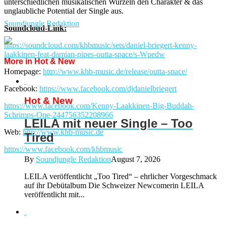
unterschiedlichen musikalischen Wurzeln den Charakter & das
unglaubliche Potential der Single aus.
Soundjungle Redaktion
Soundcloud-Link:
https://soundcloud.com/khbmusic/sets/daniel-briegert-kenny-
laakkinen-feat-damian-pipes-outta-space/s-Wpedw
More in Hot & New
Homepage:
http://www.khb-music.de/release/outta-space/
Facebook:
https://www.facebook.com/djdanielbriegert
Hot & New
https://www.facebook.com/Kenny-Laakkinen-Big-Buddah-
Schrimps-One-244756352208966
LEILA mit neuer Single – Too
Web:
http://www.khb-music.de
Tired
https://www.facebook.com/khbmusic
By
Soundjungle Redaktion
August 7, 2026
LEILA veröffentlicht „Too Tired“ – ehrlicher Vorgeschmack
auf ihr Debütalbum Die Schweizer Newcomerin LEILA
veröffentlicht mit...