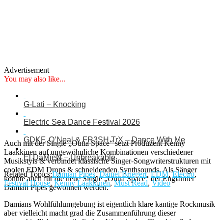
Advertisement
You may also like...
G-Lati – Knocking
Electric Sea Dance Festival 2026
GDKF, O’Neal & FR3SH TrX – Dance With Me
Auch mit der Single „Outta Space“ setzt Produzent Kenny
Laakkinen auf ungewöhnliche Kombinationen verschiedener
El DaMieN – Unbreakable
Musikstyls & verbindet klassische Singer-Songwriterstrukturen mit
coolen EDM Drops & schneidenden Synthsounds. Als Sänger
Related Topics:
Damian Pipes
,
Daniel Briegert
,
EDM
,
Electro
,
konnte auch für die neue Single „Outta Space“ der Engländer
Festival House
,
Kenny Laakkinen
,
Must Read
,
Video
Damian Pipes gewonnen werden.
Damians Wohlfühlumgebung ist eigentlich klare kantige Rockmusik
aber vielleicht macht grad die Zusammenführung dieser