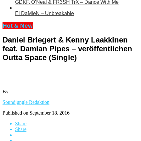
GDKF, O’Neal & FR3SH TrX – Dance With Me
El DaMieN – Unbreakable
Hot & New
Daniel Briegert & Kenny Laakkinen
feat. Damian Pipes – veröffentlichen
Outta Space (Single)
By
Soundjungle Redaktion
Published on
September 18, 2016
Share
Share