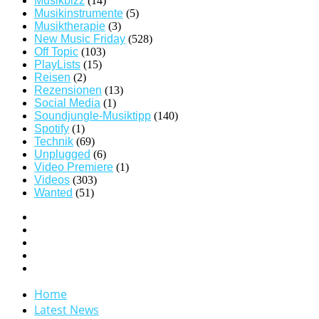
Musikbizz
(14)
Musikinstrumente
(5)
Musiktherapie
(3)
New Music Friday
(528)
Off Topic
(103)
PlayLists
(15)
Reisen
(2)
Rezensionen
(13)
Social Media
(1)
Soundjungle-Musiktipp
(140)
Spotify
(1)
Technik
(69)
Unplugged
(6)
Video Premiere
(1)
Videos
(303)
Wanted
(51)
Home
Latest News